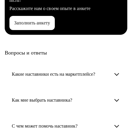
hh.ru?
Расскажите нам о своем опыте в анкете
Заполнить анкету
Вопросы и ответы
Какие наставники есть на маркетплейсе?
Карьерные наставники — это HR-
специалисты, карьерные консультанты,
Как мне выбрать наставника?
психологи, резюмерайтеры и менторы.
Умный поиск поможет в три клика выбрать
Менторы работают в ИТ, дизайне, других
наставника для достижения вашей цели.
С чем может помочь наставник?
узкоспециализированных сферах. Они