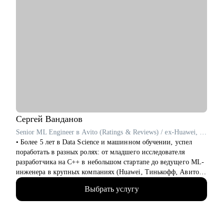
Сергей
Ванданов
Senior ML Engineer в Avito (Ratings & Reviews) / ex-Huawei, T-Банк
• Более 5 лет в Data Science и машинном обучении, успел
поработать в разных ролях: от младшего исследователя
разработчика на C++ в небольшом стартапе до ведущего ML-
инженера в крупных компаниях (Huawei, Тинькофф, Авито).
• Работал с компьютерным зрением, рекомендательными
Выбрать услугу
системами, классическим ML, NLP и LLM. Участвовал во
внедрении сложных ML-решений в продакшн, публикации и
написание статей в международных журналах.
• Наставник в центральном университете, преподаватель на