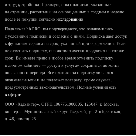
тратите много времени на поиск и вручную поднимаете
и трудоустройства. Преимущества подписки, указанные
резюме
на странице, рассчитаны на основе данных в среднем в неделю
после её покупки согласно
хотите сравнить себя с конкурентами и оценить шансы
исследованию
Подключая hh PRO, вы подтверждаете, что ознакомились
с условиями подписки и согласны с ними. Подписка даёт доступ
к функциям сервиса на срок, указанный при оформлении. Если
не отменить подписку, она автоматически продлится на тот же
срок. Вы имеете право в любое время отменить подписку
в личном кабинете — доступ к услугам сохранится до конца
оплаченного периода. Все платежи за подписку являются
окончательными и не подлежат возврату, кроме случаев,
предусмотренных законодательством. Полные условия есть
в оферте
ООО «Хэдхантер», ОГРН 1067761906805, 125047, г. Москва,
вн. тер. г. Муниципальный округ Тверской, ул. 2-я Брестская,
д. 48, помещ. 25